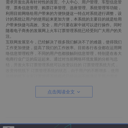
需求开发出具有针对性的首页、个人中心、用户管理、车型信息管
理、票务信息管理、购票订单管理、选座管理、系统管理等功能，
利用目前网络给用户带来的方便快捷这一特点对系统进行调整，设
计的系统让用户的使用起来更加方便，本系统的主要目的就是给用
户带来快捷与高效、安全，用户只要在家中就可以进行操作。同时
随着电子商务的发展网上火车订票管理系统已经受到广大用户的关
注。
互联网发展至今，已经解决了很多我们解决不了的难题，使得我们
工作更加便捷，提高了我们的工作效率。目前各行各业都在运用网
络信息管理程序，不同的用户也都接触到信息管理，特别是在各大
电商行业广泛的应运起来。通过对当前网络环境发展的分析与总
结，开发火车订票管理系统可以改变以往的 订票管理系统方式，
改变传统线下 订票管理系统的状态，由于用户的不断增多，使用
传统的线下火车订票管理系统模式已经远远不能满足于用户需求
了，而且越来越多的国有企业也在开通线上进行火车订票管理系
统，所以开发一个 订票管理系统可以解决国有企业不利于线下 订
点击阅读全文
票管理系统的问题，设计的网站保证信息的完整安全，这样才能提
高工作效率，保证系统安全正常的运行。
项目展示
项目编号：2513