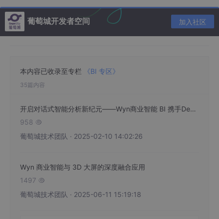
葡萄城开发者空间
加入社区
2.
气泡地图
本内容已收录至专栏
《BI 专区》
35篇内容
气泡地图用于展示地理位置上不同点或区域的数据。它与传统的地
图不同，通过在地图上放置不同大小和颜色的气泡来表示数据。每
个气泡通常代表一个特定的地点，而其大小和颜色则表示与该地点
开启对话式智能分析新纪元——Wyn商业智能 BI 携手Deepseek 驱动数据分析变革
相关的某种数据指标，气泡地图的主要目的是使复杂的数据集更加
958

直观和易于理解。通过在地图上的不同位置显示不同的气泡，可以
葡萄城技术团队 · 2025-02-10 14:02:26
快速看到地理空间中的数据分布和趋势。
Wyn 商业智能与 3D 大屏的深度融合应用
1497

葡萄城技术团队 · 2025-06-11 15:19:18