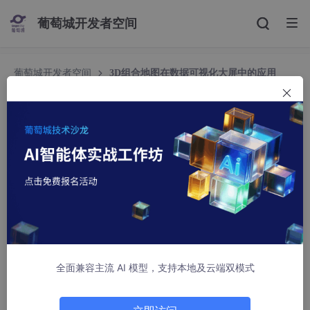
葡萄城开发者空间
葡萄城开发者空间
3D组合地图在数据可视化大屏中的应用
3D组合地图在数据可视化大屏中的应用
葡萄城技术团队
832人浏览 · 2023-12-26 09:02:48
前言
当下数据可视化大屏展示的花样层出不穷，可视化大屏的C位越来
越卷，地图的样式已经不再止步于普通的平面地图，在虚拟环境中
探索和交互，今天我们要介绍的这一款3D组合地图可以将复杂的
数据以直观的方式呈现出来，使得数据更容易被理解和分析。例
全面兼容主流 AI 模型，支持本地及云端双模式
如，通过将人口分布、经济状况等数据与3D地图相结合，可以直
观地展示这些数据在空间上的分布情况，从而帮助决策者更好地理
解和分析这些数据。今天小编为大家介绍如何借助葡萄城公司的嵌