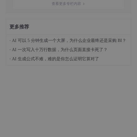
查看更多专栏内容
更多推荐
3.
流向地图
·
AI 可以 5 分钟生成一个大屏，为什么企业最终还是采购 BI？
流向地图用于展示物体、人员、信息等在地理空间中的流动路径和
·
AI 一次写入十万行数据，为什么页面直接卡死了？
流向。流向地图通常通过箭头、线段或流线来表示不同地点之间的
·
流动关系，以便观察物体、人员或信息的移动情况和趋势。这种可
AI 生成公式不难，难的是你怎么证明它算对了
视化方法对于理解空间流动、分析交通运输、迁徙模式、物流路径
等具有重要作用。