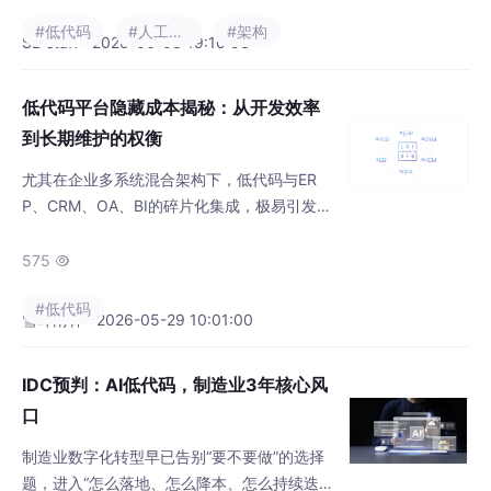
框架。文中以主流开源方案为例说明实践路
#低代码
#人工智能
#架构
径。
SL-staff · 2026-06-03 19:10:53
低代码平台隐藏成本揭秘：从开发效率
到长期维护的权衡
尤其在企业多系统混合架构下，低代码与ER
P、CRM、OA、BI的碎片化集成，极易引发数
据安全风险、架构不稳定、合规不达标等一系
列问题，甚至影响HA高可用、HTTPS/SSL安
575

全基建与ISO 27001、PCI-DSS、HIPPA合规
#低代码
落地。只有通过场景边界管控、标准化选型、
雪叶雨林 · 2026-05-29 10:01:00
统一集成治理、常态化运维合规，将低代码纳
入企业整体IT体系，适配ERP、CRM、OA、BI
IDC预判：AI低代码，制造业3年核心风
等核心系统，对齐HTTPS/SSL、H
口
制造业数字化转型早已告别“要不要做”的选择
题，进入“怎么落地、怎么降本、怎么持续迭