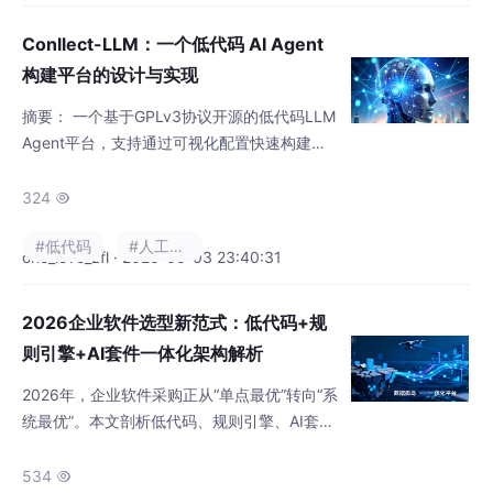
Conllect-LLM：一个低代码 AI Agent
构建平台的设计与实现
摘要： 一个基于GPLv3协议开源的低代码LLM
Agent平台，支持通过可视化配置快速构建、
运行和调试AI智能体。其核心采用FastAPI+Po
stgreSQL+React技术栈，提供动态可配置的
324

运行时环境，包含模型网关（兼容OpenAI标
#低代码
#人工智能
准）、工具注册中心、提示词引擎及链路追踪
one_love_zfl · 2026-06-03 23:40:31
模块。用户无需编码即可组合模型、提示词和
工具（如HTTP API）创建Agent，适用于客服
2026企业软件选型新范式：低代码+规
机器人、数据分析等场景。项
则引擎+AI套件一体化架构解析
2026年，企业软件采购正从“单点最优”转向“系
统最优”。本文剖析低代码、规则引擎、AI套件
一体化的技术架构，分析其在协同效率、热部
署、智能决策等方面的价值，并给出选型评估
534
