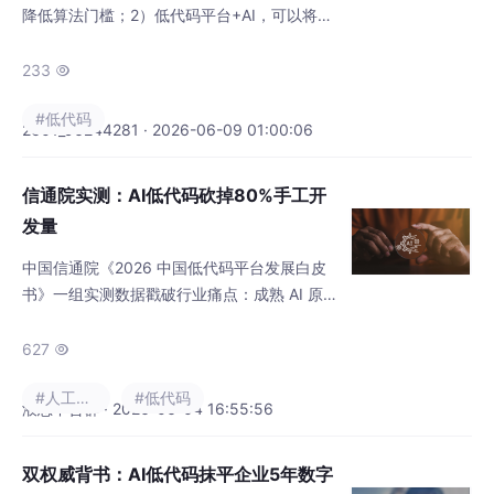
降低算法门槛；2）低代码平台+AI，可以将复
杂的算法实现（如Apriori）简化为几次对话；
3）微调和避坑是成功的关键，务必在提示词
233

中明确平台特性（如JNPF的C#环境）。最小
#低代码
可行动步骤：今天就可以打开你的JNPF平
2601_96244281 · 2026-06-09 01:00:06
台，找到AI助手，尝试技巧1中的提示词，让AI
解释“协同过滤”是什么。这将是你利用AI赋能
信通院实测：AI低代码砍掉80%手工开
低代码开发的坚实第一步。
发量
中国信通院《2026 中国低代码平台发展白皮
书》一组实测数据戳破行业痛点：成熟 AI 原生
低代码可削减，国内 75% 主流低代码产品已
上线 AI 模块，但白皮书同步曝出行业乱象：超
627

60% 产品仅做 AI 功能外挂，底层架构未打
#人工智能
#低代码
通，AI 沦为营销噱头，很难落地降本提效。从
液态不合群 · 2026-06-04 16:55:56
纯拖拽低代码到 AI 原生深度融合，2026 年低
代码行业正式迎来技术分水岭，本文从底层技
双权威背书：AI低代码抹平企业5年数字
术拆解真实 AI 低代码落地逻辑。