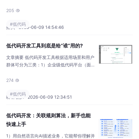
产生大量无效数据，无法真实反映问题；同时
难以识别客户情绪，高风险客诉易演变为网络
205

舆情，客户提出的产品优化需求也被埋没。针
#低代码
对这些痛点，可借助搭贝低代码 AI 平台解决。
搭贝 · 2026-06-09 14:54:46
它能自动将客诉音频转文字、精细化打标、识
别客户情绪，高风险工单自动升级，还可汇总
低代码开发工具到底是给“谁“用的?
生成分析报表。企业可先小范围试点使用，挖
掘客诉数据价值，规避舆情风险。
文章摘要 低代码开发工具根据适用场景和用户
群体可分为三类：1）企业级低代码平台（面向
专业开发者，适用于ERP/MES等复杂系统）；
2）通用低代码平台（IT与业务人员协作，适合
274

OA/CRM等管理系统）；3）无代码平台（业
#低代码
务人员使用，适合轻量级应用）。选择需考虑
聆听者_K · 2026-06-09 12:34:51
企业规模、IT能力、业务复杂度等因素，中大
型企业推荐织信等企业级平台，中小企业可选
低代码开发：关联规则算法，新手也能
择猫拽等支持跨平台开发的工具，小微企业适
快速上手
用明道云等无代码方案
1）用自然语言向AI描述业务，它能帮你理解并