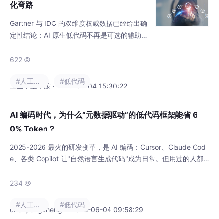
化弯路
Gartner 与 IDC 的双维度权威数据已经给出确
定性结论：AI 原生低代码不再是可选的辅助工
具，而是重构企业数字化开发规则的底层底
座。过去 5 年的漫长转型弯路，本质是传统开
622

发模式受限于技术架构、成本、人力三重天花
#人工智能
#低代码
板带来的必然结果；而 AI 与低代码的深度原生
工业甲酰苯胺 · 2026-06-04 15:30:22
融合，从底层抹平了技术门槛、试错成本、迭
代周期三大鸿沟。未来两年行业分化会快速加
AI 编码时代，为什么“元数据驱动“的低代码框架能省 6
剧：坚持全代码自研、通用 SaaS 采购的企
0% Token？
业，仍会持
2025-2026 最火的研发变革，是 AI 编码：Cursor、Claude Cod
e、各类 Copilot 让"自然语言生成代码"成为日常。但用过的人都
知道一个痛点——根因是什么？以及，为什么"元数据驱动"的低代
码框架恰好是 AI 编码的最佳搭档？这篇讲透。
234

#人工智能
#低代码
chenpengcheng1 · 2026-06-04 09:58:29