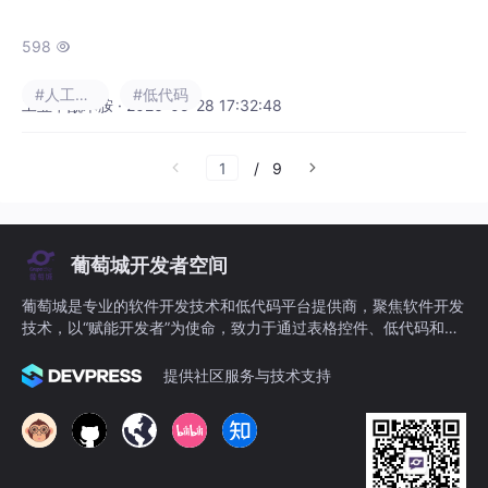
代”的攻坚阶段。但多数制造企业长期陷入一个
死循环：IT团队加班堆砌代码、外包成本居高
598

不下，MES、WMS、设备台账、质量追溯等系
#人工智能
#低代码
统依然迭代缓慢、落地率极低。。不再是行业
工业甲酰苯胺 · 2026-05-28 17:32:48
噱头，而是数据佐证、市场验证的技术迭代趋
势。本文从工程落地视角，硬核拆解制造业AI
/
9
低代码的爆发底层逻辑、落地优势与行业趋
势。
葡萄城开发者空间
葡萄城是专业的软件开发技术和低代码平台提供商，聚焦软件开发
技术，以“赋能开发者”为使命，致力于通过表格控件、低代码和BI
等各类软件开发工具和服务，一站式满足开发者需求，帮助企业提
升开发效率并创新开发模式。
提供社区服务与技术支持