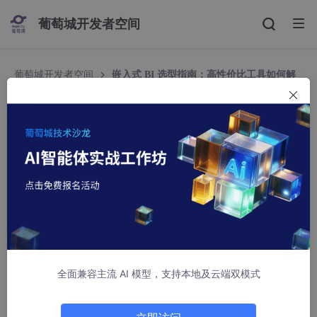
葡萄城开发者空间
葡萄城开发者空间
嵌入式 BI 选型指南：高性价比工具如何解
决企业数据集成难题？
嵌入式 BI 选型指南：高性价比工具如何解决企业数
据集成难题？
葡萄城技术团队
1025人浏览 · 2025-11-04 11:08:59
嵌入式
BI
选型指南：高性价比工具如解企业数据集成难
题？
全面兼容主流 AI 模型，支持本地及云端双模式
一、嵌入式 BI 是什么？企业为何需要高性价比方案？
在数字化转型中，企业往往面临 “
数据孤岛
” 困境 ——ERP、OA、