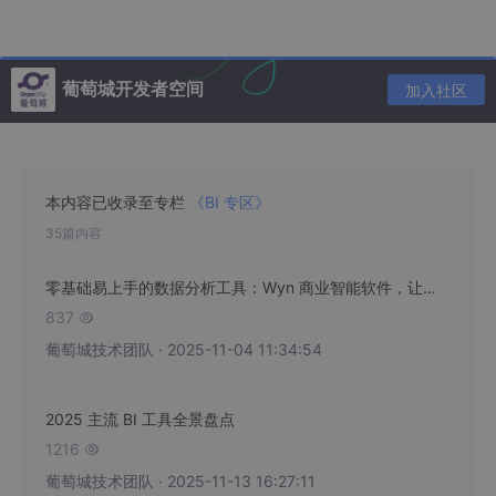
发周期从 6 个月缩短至 2 周
，人力成本降低 70%。
2. 控制运维成本：国产化适配 + 灵活部署，节省硬件与人
葡萄城开发者空间
加入社区
力投入
高性价比嵌入式 BI 需具备 “轻量化运维” 特性，避免企业额外投入
硬件和专职运维人员：
本内容已收录至专栏
《BI 专区》
国产化适配
：Wyn 全面支持中标麒麟、统信 UOS 等
国产操作系统，以及达梦、人大金仓等国产数据库，
35篇内容
无需为适配国外系统支付额外费用；
零基础易上手的数据分析工具：Wyn 商业智能软件，让非技术人员也能秒变数据分析师
多部署模式
：支持单机部署、分布式部署、K8s 集群
837

部署，中小客户可选择单机版（硬件成本仅需 “4 核 8
G”），大型企业可弹性扩展；
葡萄城技术团队 · 2025-11-04 11:34:54
智能运维
：内置系统诊断、日志监控、数据集自动刷
新功能，运维人员无需手动排查问题，故障响应时间
2025 主流 BI 工具全景盘点
缩短 50%。
1216

葡萄城技术团队 · 2025-11-13 16:27:11
对比自主开发，某制造企业使用 Wyn 后，
5 年总成本降低 8.6 倍