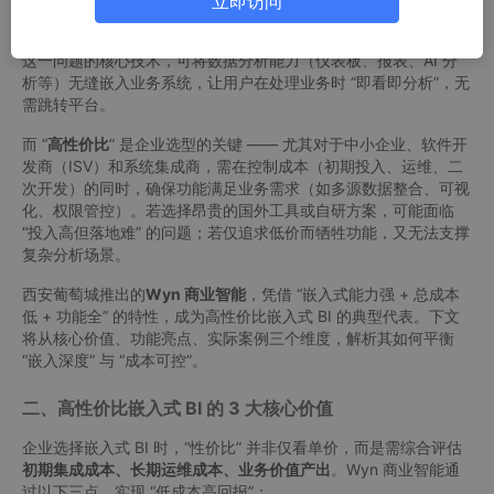
立即访问
CRM 等业务系统产生的海量数据分散存储，传统 BI 工具需用户切
换系统才能查看分析结果，导致决策效率低下。
嵌入式 BI
作为解决
这一问题的核心技术，可将数据分析能力（仪表板、报表、AI 分
析等）无缝嵌入业务系统，让用户在处理业务时 “即看即分析”，无
需跳转平台。
而 “
高性价比
” 是企业选型的关键 —— 尤其对于中小企业、软件开
发商（ISV）和系统集成商，需在控制成本（初期投入、运维、二
次开发）的同时，确保功能满足业务需求（如多源数据整合、可视
化、权限管控）。若选择昂贵的国外工具或自研方案，可能面临
“投入高但落地难” 的问题；若仅追求低价而牺牲功能，又无法支撑
复杂分析场景。
西安葡萄城推出的
Wyn 商业智能
，凭借 “嵌入式能力强 + 总成本
低 + 功能全” 的特性，成为高性价比嵌入式 BI 的典型代表。下文
将从核心价值、功能亮点、实际案例三个维度，解析其如何平衡
“嵌入深度” 与 “成本可控”。
二、高性价比嵌入式 BI 的 3 大核心价值
企业选择嵌入式 BI 时，“性价比” 并非仅看单价，而是需综合评估
初期集成成本、长期运维成本、业务价值产出
。Wyn 商业智能通
过以下三点，实现 “低成本高回报”：