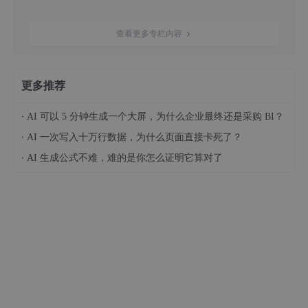
（自主开发需 430 万，Wyn 方案仅 50 万）。
查看更多专栏内容
3. 提升业务价值：自助分析 + AI 增强，让数据驱动 “全民
化”
更多推荐
高性价比不等于 “功能缩水”，Wyn 在控制成本的同时，提供企业
级 BI 的全量功能，确保数据价值最大化：
·
AI 可以 5 分钟生成一个大屏，为什么企业最终还是采购 BI？
自助式分析
：业务人员通过拖拽操作实现数据切片、
·
AI 一次写入十万行数据，为什么页面直接卡死了？
联动、钻取，无需依赖 IT 团队，70% 的个性化报表
·
AI 生成公式不难，难的是你怎么证明它算对了
需求可自主完成；
AI 智能分析
：支持自然语言交互（如 “查询去年华东
地区销量 TOP10 产品”），自动生成图表并推荐关联
问题，管理层 3 秒获取决策依据；
多终端适配
：一次设计即可在 PC 端、移动端（企业
微信 / 钉钉）、智能电视（车间监控）展示，满足
“随时随地分析” 需求。
三、Wyn 商业智能：高性价比嵌入式 BI 的功能拆解