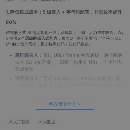
1. 降低集成成本：5 级嵌入 + 零代码配置，开发效率提升
80%
传统嵌入式 BI 需定制化开发，动辄数月工期，人力成本极高。Wy
n 提供
5 个层级的嵌入式能力
，覆盖从 “单个图表” 到 “全平台 OE
M” 的全场景需求，且支持零代码 / 低代码集成：
基础级嵌入
：通过 URL/IFrame 将仪表板、单个图表
嵌入 OA（如泛微）、ERP（如用友 U8），1 小时内
完成配置；
深度级嵌入
：通过 JavaScript API/DIV 集成设计器
（仪表板、报表设计器），用户可在业务系统内直接
制作分析内容，无需切换 Wyn 平台；
OEM 级嵌入
：支持自定义 Logo、主题色、登录页，
点击阅读全文
甚至将 Wyn 打包进业务系统安装包，用户安装业务
软件时自动获得 BI 能力，品牌一致性拉满。
# 人工智能
# 大数据
据葡萄城客户案例显示，某 SaaS 厂商通过 Wyn 嵌入 BI 模块，
开