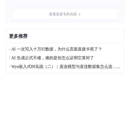
查看更多专栏内容
微软失去的不只是客户，更是信任
事实上，ICC 的选择，是整个欧洲“去微软化”趋势的一部分。过去
两年，多个欧洲国家相继展开“去微软化”行动，背后原因基本相似
更多推荐
——技术独立与地缘政治风险。
● 2024 年 4 月：德国石勒苏益格-荷尔斯泰因州宣布3 万多个账
·
AI 一次写入十万行数据，为什么页面直接卡死了？
户从微软迁移到 Linux + LibreOffice。
·
AI 生成公式不难，难的是你怎么证明它算对了
● 2025 年 5 月：丹麦数字化事务部也宣布要在今年秋季前彻底停
·
Wyn嵌入式BI实战（二）：直连模型与直连数据集怎么选，参数为什么不生效？
用微软相关产品。
● 2025 年 9 月：奥地利军方宣布弃用 Microsoft Office，改用 Li
breOffice。
要知道，这些机构不是普通客户——它们掌握的是国家安全、军
情、公共数据。而他们选择集体“出走”，代表的是欧洲在信息基础
设施层面的战略转向：“宁可多花钱、多折腾，也要确保关键系统
不落在别人手里。”
当然，从规模上看，ICC 不足 2000 台终端，对微软而言连九牛一
毛都算不上。但当一个负责审理战争罪的国际法庭公开宣称“不再