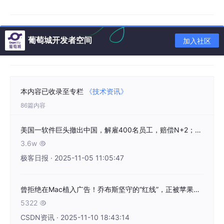
简单介绍一下，openDesk 是德国政府数字主权中心（ZenDiS）
主导开发的一套开源办公与协作平台。它的定位很明确——要做一
款不受外国公司控制、适用于公共机构的“欧洲版 Microsoft 36
5”。为此，这套系统涵盖了所有常用功能：文档编辑、表格、邮
葡萄城开发者空间
加入社区
件、即时通讯、视频会议、文件管理、项目协作……
更关键的是，openDesk 有三大与微软完全不同的特性：
（1）开源透明：所有代码托管在德国政府的 OpenCoDE 平台，
本内容已收录至专栏
《技术资讯》
公开可审计。
86篇内容
（2）模块化架构：由 8 家欧洲软件公司提供组件（包括 Collabor
a、Nextcloud、Element、OpenProject 等），可自由组合替
美国一软件巨头撤出中国，解雇400名员工，赔偿N+2；诺基亚将退市；小米马志宇警告存储涨价 | 极客头条
换。
3.6w

（3）数据主权：所有数据都存储在欧洲服务器，受欧洲法律保
极客日报 · 2025-11-05 11:05:47
护，不受美国《云法案》（Cloud Act）约束。
据悉，ZenDiS 的目标是：到 2025 年底，在德国公共部门部署 16
万份 openDesk 许可证。而目前，德国罗伯特·科赫研究所、海洋
曾拒绝在Mac植入广告！乔布斯坚守的“红线”，正被苹果一点点擦除
与水文局等机构已在使用。
5322

CSDN资讯 · 2025-11-10 18:43:14