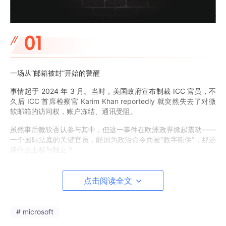
一场从“邮箱被封”开始的警醒
事情起于 2024 年 3 月。当时，美国政府宣布制裁 ICC 官员，不
久后 ICC 首席检察官 Karim Khan reportedly 就突然失去了对微
软邮箱的访问权，账户冻结、通讯受阻。
虽然事后微软否认参与其中，但这一事件在欧洲政界掀起震动——
一个国际法庭的关键官员，能因为政治命令而被“数字断供”，那还
谈什么主权与独立？
自那以后，ICC 的 IT 部门开始重新评估整个技术栈：操作系统、
云存储、邮件系统、协作平台……凡是依赖美国供应商的，都成为
点击阅读全文
了风险点。
最终，他们决定：彻底弃用微软 Office 和云服务，转向德国开源
# microsoft
替代方案 openDesk。