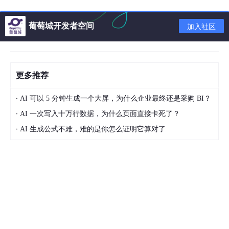
但现实往往没那么简单。
葡萄城开发者空间
加入社区
当产品真正落地到具体业务场景时，你会发现：
不同行业、不同角
色对工具栏的需求，差异大得惊人。
场景一：财务报表系统。
用户关心的是数字格式、公式审计、数
据追踪，至于图表绘制和数据透视表？几乎用不到。一个塞满无关
更多推荐
功能的工具栏，只会增加误操作的概率。
场景二：数据填报平台。
用户的核心动作是"填数据、校验、提
·
AI 可以 5 分钟生成一个大屏，为什么企业最终还是采购 BI？
交"。他们需要的是单元格锁定、数据验证规则、下拉选项，而不
·
是花哨的条件格式和图表功能。
AI 一次写入十万行数据，为什么页面直接卡死了？
·
AI 生成公式不难，难的是你怎么证明它算对了
场景三：模板化报表工具。
运营人员只需要按照预设模板调整少
量格式——改改字体、调调对齐就够了。工具栏上其余几十个按
钮，对他们来说全是噪音。
这就是工具栏设计中最现实的矛盾：
一刀切的方案，要么功能太多
让人困惑，要么功能太少让人抓狂。
如果你正在做产品选型或技术方案设计，这恰恰是最值得关注的点
——
工具栏能不能跟着业务需求走？