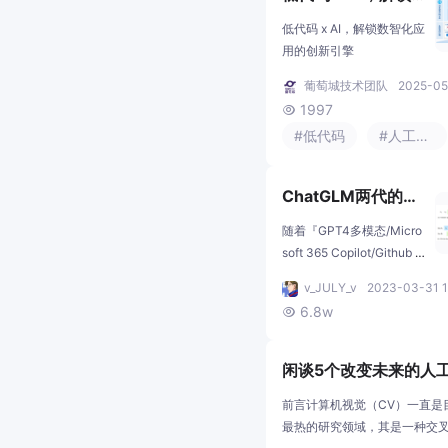
在手动整理 Excel？ AI 已
数智化应用的创新
经能自动预测业务趋势。✅
低代码 x AI，解锁数智化应
你还在熬夜改 PPT？ AI 10
引擎
用的创新引擎
分钟生成可演讲的完整方
葡萄城技术团队
2025-05
案。✅ 你还在为跨部门沟
1997

通头疼？ AI 协调员自动对
齐需求，减少 80% 的扯皮
#低代码
#人工智能
时间。
ChatGLM两代的部
署/微调/实现：从基
随着『GPT4多模态/Micro
座GLM、ChatGLM
soft 365 Copilot/Github C
opilot X/ChatGPT插件』
的LoRA/P-Tuning
v_JULY_v
2023-03-31 1
的推出，绝大部分公司的
微调、6B源码解读
6.8w

技术 产品 服务，以及绝大
到ChatGLM2的微
部分人的工作都将被革新
调与实现
一遍类似iPhone的诞生 大
闲谈5个改变未来的人
家面向iOS编程 有了App S
V方向）
前言计算机视觉（CV）一直是
tore现在有了ChatGPT插
最热的研究领域，其是一种交
件/GPT应用商店，以后很