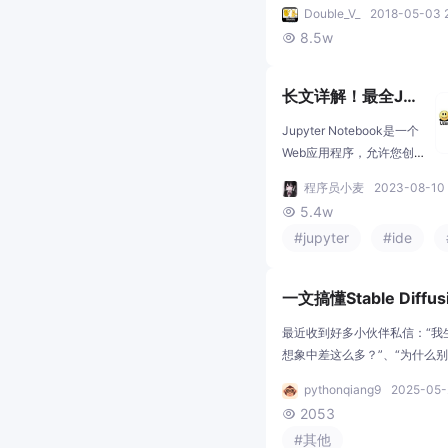
学（computer science / (Graph
多公司 很多人面向GPT编
Double_V_
2018-05-03 
Theory, Systems, Architect
程(很快技术人员分两种，
8.5w

ation Retrieval, Machine L
一种懂GPT，一种不懂GP
botics, Speech, NLP, Image...
T)然Chat
长文详解！最全Jup
yter安装使用详解
Jupyter Notebook是一个
Web应用程序，允许您创
建和共享包含实时代码，
程序员小麦
2023-08-10 
方程，可视化和说明文本
5.4w

的文档。通俗来讲，Jupyt
#jupyter
#ide
er Notebook是以网页的形
式打开，可以在网页页面
中直接编写代码和运行代
一文搞懂Stable Diff
码，代码的运行结果也会
收藏这篇提示词合集就
直接在代码块下显示的程
最近收到好多小伙伴私信：“我
序。
攻略）
想象中差这么多？”、“为什么
真实，我的就像恐怖片？）其实
pythonqiang9
2025-05-
在提示词（Prompt）上。提
2053

用对了能让AI变身神笔马良，
#其他
你已经是高手了）快打开Stable D