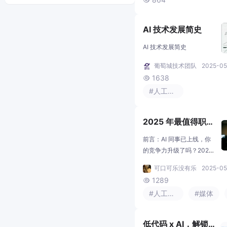

AI 技术发展简史
AI 技术发展简史
葡萄城技术团队
2025-05
1638

#人工智能
2025 年最值得职场
人收藏的 AI 智能体
前言：AI 同事已上线，你
的竞争力升级了吗？2025
年，AI 智能体不再是科幻
可口可乐没有乐
2025-05
概念，而是真正走进职场
1289

的“数字同事”——它们能写
#人工智能
#媒体
方案、做数据分析、协调
会议，甚至比人类更快、
更精准。问题是：✅ 你还
低代码 x AI，解锁