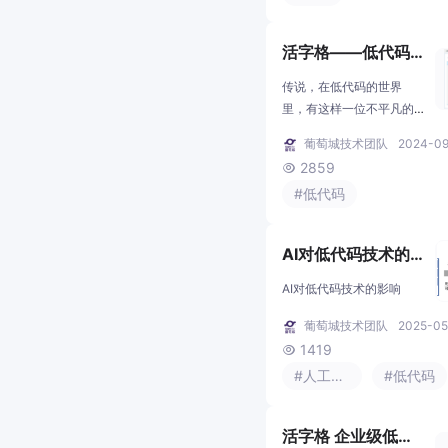
些技巧吧！记得生成好图来评论
你们如何用ChatGPT自动生成提
活字格——低代码
g！（私藏
界的“黑神话悟空”
传说，在低代码的世界
里，有这样一位不平凡的
存在——“活字格”，一经问
葡萄城技术团队
2024-09
世，石破天惊。活字格有
2859

一句存世名言，也是葡萄
#低代码
城公司的伙伴发展理念：
“先伙伴投入而投入，后伙
伴成功而成功”，为了满足
AI对低代码技术的
开发者的多样化需求，一
影响
路披荆斩棘，历尽苦难，
AI对低代码技术的影响
终于练成了 72 变，但这不
葡萄城技术团队
2025-05
是终点，只是另一座高峰
1419
的开始，因为“活字格”在不

停地聆听用户的心声，不
#人工智能
#低代码
停地自我修行，不停地突
破高峰。
活字格 企业级低代