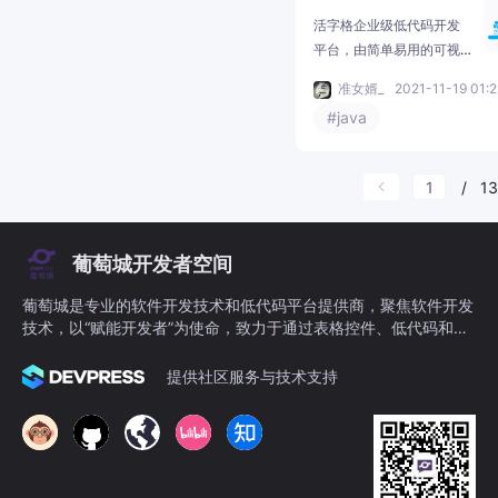
码开发平台
活字格企业级低代码开发
平台，由简单易用的可视
化设计器和部署灵活的服
准女婿_
2021-11-19 01:2
务器构成，能帮助开发人
#java
员、IT 技术人员和业务人
员快速构建美观易用、架
构专业、安全可控的企业
/
13
级多终端应用，并随需而
变。活字格高度开放灵
活，支持云部署和本地部
葡萄城开发者空间
署，能与微信、钉钉及各
行业应用软件无缝集成，
葡萄城是专业的软件开发技术和低代码平台提供商，聚焦软件开发
并可对接智能硬件、AI 等
技术，以“赋能开发者”为使命，致力于通过表格控件、低代码和BI
技术，全面支撑核心业务
等各类软件开发工具和服务，一站式满足开发者需求，帮助企业提
系统开发。登录http://101.
升开发效率并创新开发模式。
提供社区服务与技术支持
35.172.209:22345/UserS
erv