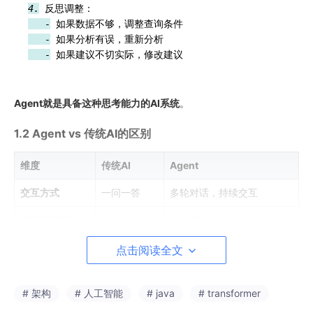
4.
   -
   -
   -
Agent就是具备这种思考能力的AI系统
。
1.2 Agent vs 传统AI的区别
维度
传统AI
Agent
交互方式
一问一答
多轮对话，持续交互
任务复杂度
单一任务
复杂多步骤任务
决策能力
被动响应
主动规划和决策
点击阅读全文
学习能力
静态知识
从经验中学习
# 架构
# 人工智能
# java
# transformer
错误处理
简单重试
分析原因，调整策略