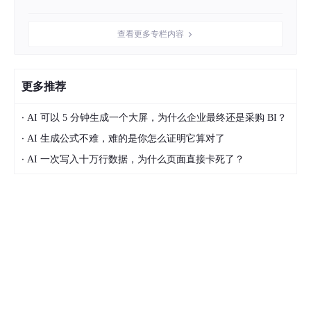
│    - 环境交互                           │

│    - 结果处理                           │

查看更多专栏内容
├─────────────────────────────────────────┤

│ 
4
. 记忆层 (Memory)                      │

│    - 短期记忆（对话历史）               │

│    - 长期记忆（经验知识）               │

更多推荐
│    - 工作记忆（当前任务状态）           │

├─────────────────────────────────────────┤

·
AI 可以 5 分钟生成一个大屏，为什么企业最终还是采购 BI？
│ 
5
. 学习层 (Learning)                    │

·
AI 生成公式不难，难的是你怎么证明它算对了
│    - 从成功案例学习                     │

│    - 从失败案例学习                     │

·
AI 一次写入十万行数据，为什么页面直接卡死了？
│    - 策略优化                           │

1.4 Agent的工作流程
graph
TD
A
[用户输入]
--
> 
B
[感知层：理解任务]