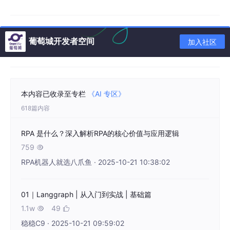
工具使用
固定工具
动态选择和组合工具
葡萄城开发者空间
加入社区
1.3 Agent的核心组件
┌─────────────────────────────────────────┐

│                Agent                    │

本内容已收录至专栏
《AI 专区》
├─────────────────────────────────────────┤

618篇内容
│ 
1
. 感知层 (Perception)                  │

│    - 理解用户输入                       │

│    - 解析环境状态                       │

RPA 是什么？深入解析RPA的核心价值与应用逻辑
├─────────────────────────────────────────┤

759

│ 
2
. 推理层 (Reasoning)                   │

RPA机器人就选八爪鱼 · 2025-10-21 10:38:02
│    - 任务分解                           │

│    - 计划制定                           │

│    - 决策逻辑                           │

01｜Langgraph | 从入门到实战 | 基础篇
├─────────────────────────────────────────┤

1.1w
49


│ 
3
. 行动层 (Action)                      │

│    - 工具调用                           │

稳稳C9 · 2025-10-21 09:59:02